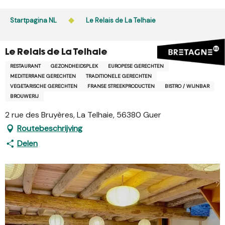
Aller
au
Startpagina NL
Le Relais de La Telhaie
contenu
principal
Le Relais de La Telhaie
RESTAURANT
GEZONDHEIDSPLEK
EUROPESE GERECHTEN
MEDITERRANE GERECHTEN
TRADITIONELE GERECHTEN
VEGETARISCHE GERECHTEN
FRANSE STREEKPRODUCTEN
BISTRO / WIJNBAR
BROUWERIJ
2 rue des Bruyères, La Telhaie, 56380 Guer
Routebeschrijving
Delen