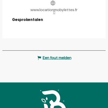
www.locationmobylettes.fr
Gesproken talen
Gesproken talen
Een fout melden