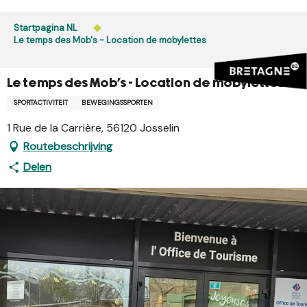
Aller
au
Startpagina NL
contenu
Le temps des Mob's - Location de mobylettes
principal
Le temps des Mob's - Location de mobylettes
SPORTACTIVITEIT
BEWEGINGSSPORTEN
1 Rue de la Carrière, 56120 Josselin
Routebeschrijving
Delen