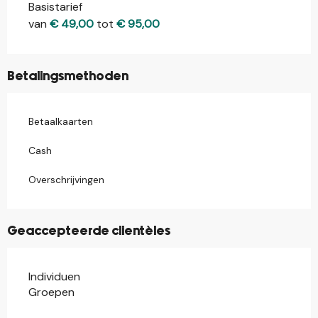
Basistarief
Tarieven 2026
van
€ 49,00
tot
€ 95,00
Betalingsmethoden
Betaalkaarten
Cash
Overschrijvingen
Geaccepteerde clientèles
Individuen
Groepen