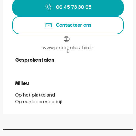
06 45 73 30 65
Contacteer ons
www.petits-clics-bio.fr
Gesproken talen
Gesproken talen
Milieu
Milieu
Op het platteland
Op een boerenbedrijf