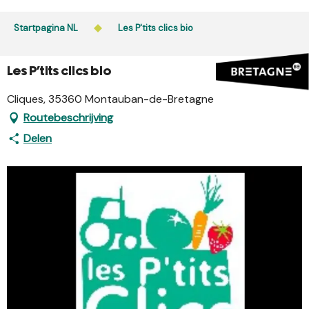
Aller
au
Startpagina NL
Les P'tits clics bio
contenu
principal
Les P'tits clics bio
Cliques, 35360 Montauban-de-Bretagne
Routebeschrijving
Delen