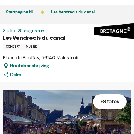
Aller
au
Startpagina NL
Les Vendredis du canal
contenu
principal
3 juli > 28 augustus
Les Vendredis du canal
CONCERT
MUZIEK
Place du Bouffay, 56140 Malestroit
Routebeschrijving
Delen
+8 fotos