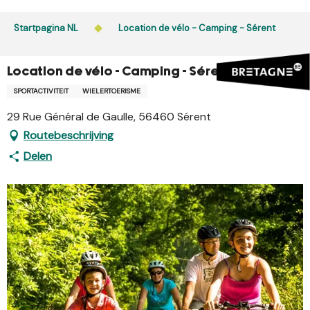
Aller
au
Startpagina NL
Location de vélo - Camping - Sérent
contenu
principal
Location de vélo - Camping - Sérent
SPORTACTIVITEIT
WIELERTOERISME
29 Rue Général de Gaulle, 56460 Sérent
Routebeschrijving
Delen