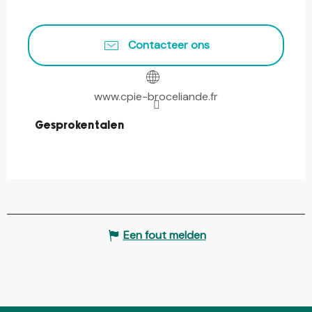
Contacteer ons
www.cpie-broceliande.fr
Gesproken talen
Gesproken talen
Een fout melden