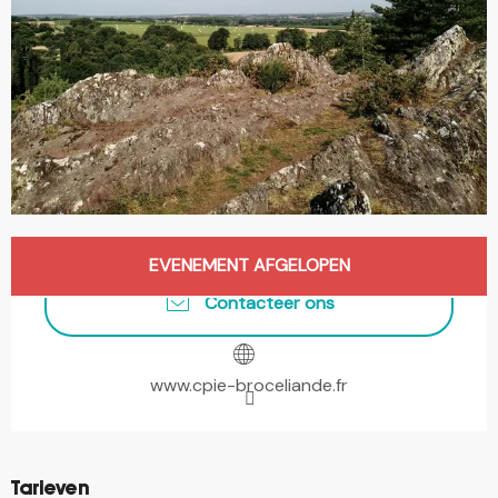
Openingstijden en contactgegevens
EVENEMENT AFGELOPEN
Contacteer ons
www.cpie-broceliande.fr
Tarieven