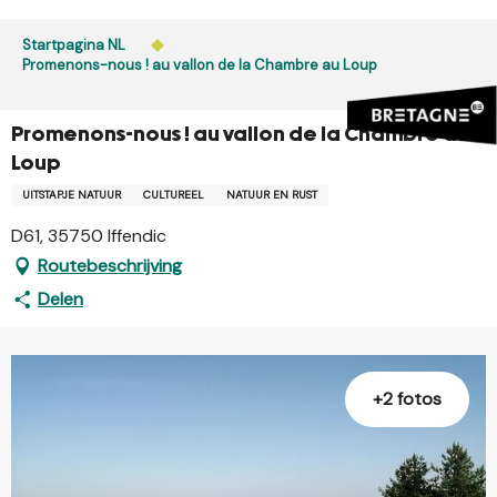
Aller
au
Startpagina NL
contenu
Promenons-nous ! au vallon de la Chambre au Loup
principal
Promenons-nous ! au vallon de la Chambre au
Loup
UITSTAPJE NATUUR
CULTUREEL
NATUUR EN RUST
D61, 35750 Iffendic
Routebeschrijving
Delen
+2 fotos