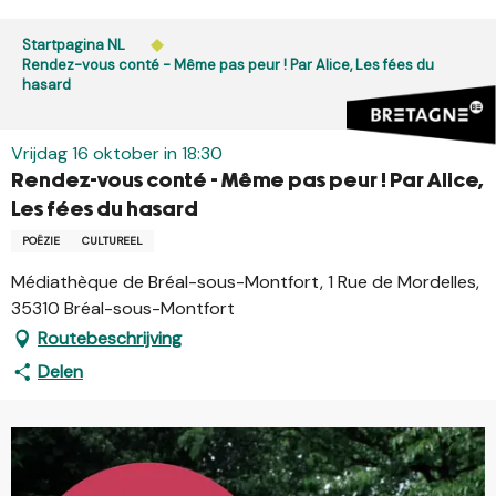
Aller
au
Startpagina NL
contenu
Rendez-vous conté - Même pas peur ! Par Alice, Les fées du
hasard
principal
Vrijdag 16 oktober in 18:30
Rendez-vous conté - Même pas peur ! Par Alice,
Les fées du hasard
POËZIE
CULTUREEL
Médiathèque de Bréal-sous-Montfort, 1 Rue de Mordelles,
35310 Bréal-sous-Montfort
Routebeschrijving
Delen