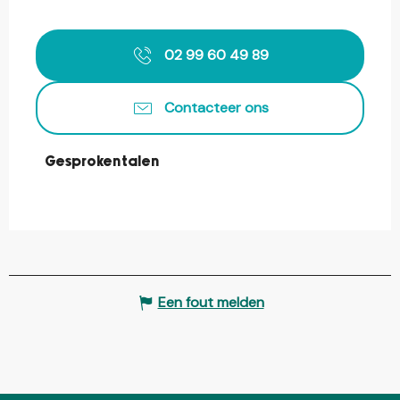
02 99 60 49 89
Contacteer ons
Gesproken talen
Gesproken talen
Een fout melden