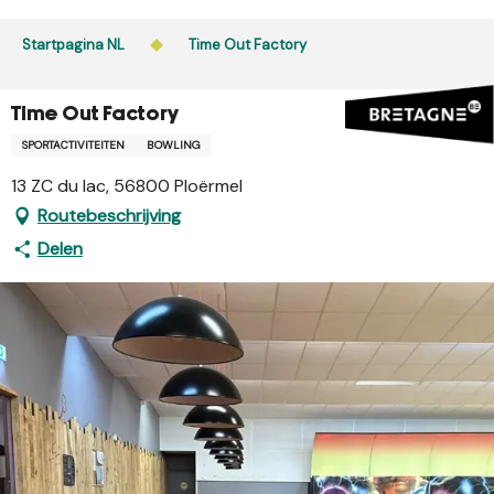
Aller
au
Startpagina NL
Time Out Factory
contenu
principal
Time Out Factory
SPORTACTIVITEITEN
BOWLING
13 ZC du lac, 56800 Ploërmel
Routebeschrijving
Delen