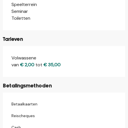
Speelterrein
Seminar
Toiletten
Tarieven
Volwassene
Tarieven 2026
van
€ 2,00
tot
€ 35,00
Betalingsmethoden
Betaalkaarten
Reischeques
Cash