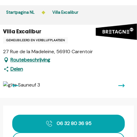
Aller
au
Startpagina NL
Villa Excalibur
contenu
principal
Villa Excalibur
GEMEUBILEERD EN VERBLIJFPLAATSEN
27 Rue de la Madeleine, 56910 Carentoir
Routebeschrijving
Delen
Openingstijden en contactgegevens
06 32 80 36 95