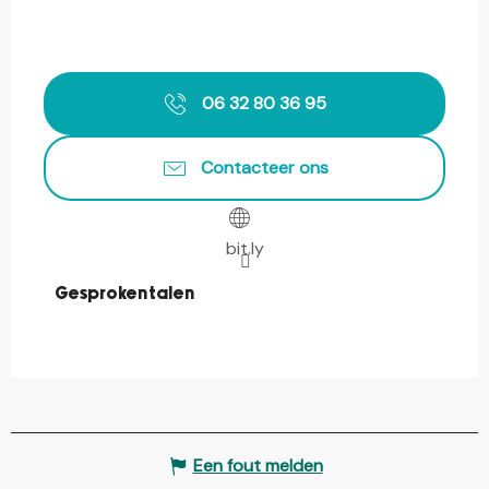
06 32 80 36 95
Contacteer ons
bit.ly
Gesproken talen
Gesproken talen
Een fout melden