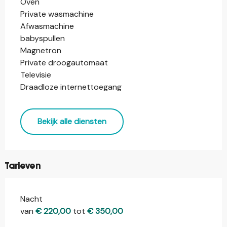
Oven
Private wasmachine
Afwasmachine
babyspullen
Magnetron
Private droogautomaat
Televisie
Draadloze internettoegang
Bekijk alle diensten
Tarieven
Nacht
Tarieven 2026
van
€ 220,00
tot
€ 350,00