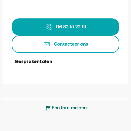
06 82 15 22 51
Contacteer ons
Gesproken talen
Gesproken talen
Een fout melden