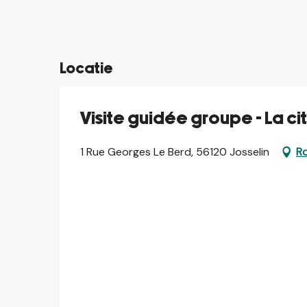
©
©
Locatie
Visite guidée groupe - La c
1 Rue Georges Le Berd, 56120 Josselin
Ro