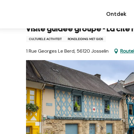
Aller
Startpagina NL
Visite guidée groupe - La cité mé
au
Ontdek
contenu
principal
Visite guidée groupe - La cité
CULTURELE ACTIVITEIT
RONDLEIDING MET GIDS
1 Rue Georges Le Berd, 56120 Josselin
Routeb