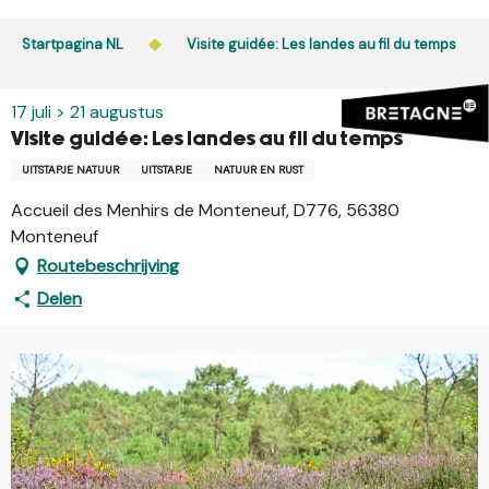
Aller
au
Startpagina NL
Visite guidée: Les landes au fil du temps
contenu
principal
17 juli > 21 augustus
Visite guidée: Les landes au fil du temps
UITSTAPJE NATUUR
UITSTAPJE
NATUUR EN RUST
Accueil des Menhirs de Monteneuf, D776, 56380
Monteneuf
Routebeschrijving
Delen