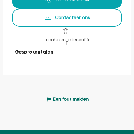
Contacteer ons
menhirsmonteneuf.fr
Gesproken talen
Gesproken talen
Een fout melden