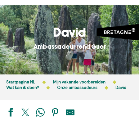
Aller
au
contenu
principal
David
Ambassadeur rond Guer
Startpagina NL
Mijn vakantie voorbereiden
Wat kan ik doen?
Onze ambassadeurs
David