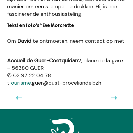
manier om een stempel te drukken. Hij is een
fascinerende enthousiasteling.
Tekst en foto’s © Eve Morcrette
Om
David
te ontmoeten, neem contact op met
MALESTROIT MET BÉATRICE
Béatrice is gepassioneerd door geschiedenis,
Accueil de Guer-Coetquidan
2, place de la gare
archeologie en de sfeer van dit karaktervolle
– 56380 GUER
stadje en deelt graag de geheimen van Malestroit
O
✆ 02 97 22 04 78
met bezoekers.
t
ourisme
.guer@oust-broceliande.bzh
Lees meer over