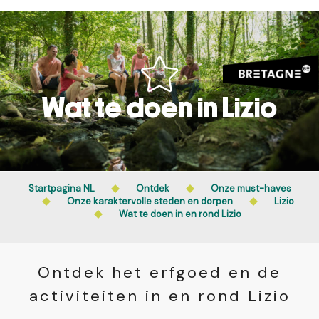
Aller
au
contenu
principal
Wat te doen in Lizio
Startpagina NL
Ontdek
Onze must-haves
Onze karaktervolle steden en dorpen
Lizio
Wat te doen in en rond Lizio
Ontdek het erfgoed en de
activiteiten in en rond Lizio