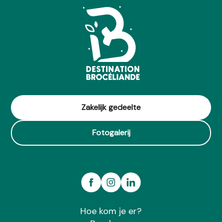
om een breed scala aan activiteiten te ontdekken,
Val Dragon
toegankelijk voor iedereen en zonder leeftijdsgrens.
Circuit de Saint-Gobrien (n°18)
Les Chevaux du Vent - La Claie des Landes
Circuit du végétal - Guillac
Zakelijk gedeelte
Fotogalerij
Hoe kom je er?