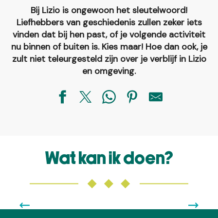
Bij Lizio is ongewoon het sleutelwoord!
Liefhebbers van geschiedenis zullen zeker iets
vinden dat bij hen past, of je volgende activiteit
nu binnen of buiten is. Kies maar! Hoe dan ook, je
zult niet teleurgesteld zijn over je verblijf in Lizio
en omgeving.
Circuit des Landes de Pinieux (n°40)
L'if de La Chapelle-Caro
Wat kan ik doen?
L'Insectarium et sa volière aux papillons
Réparateur de vélos - La Boîte à Rayons
Circuit Gravel des Trois Clochers (n°2)
VRIJETIJDSACTIVITEITEN IN EN ROND LIZIO
Univers du Poète Ferrailleur
Circuit des Croix (n°11)
Lizio en omgeving bieden een bevoorrechte omgeving
VP 12 - La Vallée de l'Oust Sud