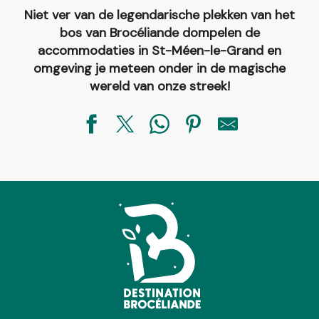
Niet ver van de legendarische plekken van het
bos van Brocéliande dompelen de
accommodaties in St-Méen-le-Grand en
omgeving je meteen onder in de magische
wereld van onze streek!
Joséliande
Madame Beaudequin
Le Geai des Chênes
Gite de la Goustière - Un séjour paisible
Le domaine de Bellenoë - Gîte Chez Yvonne
Gite Ar Voudenn
La Maison Rouge
Terre Compagne
Gite de la Goustière - Confort et tranquillité