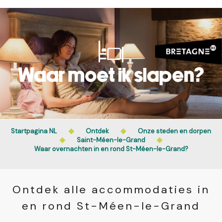
Aller
au
contenu
principal
Waar moet ik slapen?
Startpagina NL
Ontdek
Onze steden en dorpen
Saint-Méen-le-Grand
Waar overnachten in en rond St-Méen-le-Grand?
Ontdek alle accommodaties in
en rond St-Méen-le-Grand