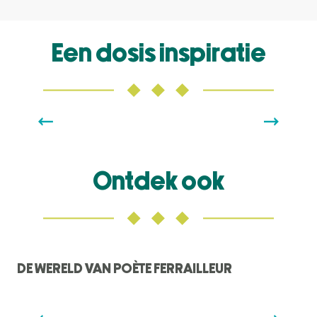
Een dosis inspiratie
L’UNIVERS DU POÈTE FERRAILLEUR
Lees meer over
Ontdek ook
DE WERELD VAN POÈTE FERRAILLEUR
DE