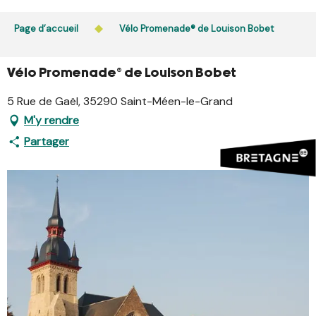
Aller
L’accès du public aux bois, massifs forestiers et landes
au
Page d’accueil
Vélo Promenade® de Louison Bobet
est interdit chaque jour de 21h à 5h en Ille-et-Vilaine et
contenu
dans le Morbihan. L’accès reste autorisé de 5h à 21h.
principal
En savoir plus
Vélo Promenade® de Louison Bobet
5 Rue de Gaël, 35290 Saint-Méen-le-Grand
M'y rendre
Partager