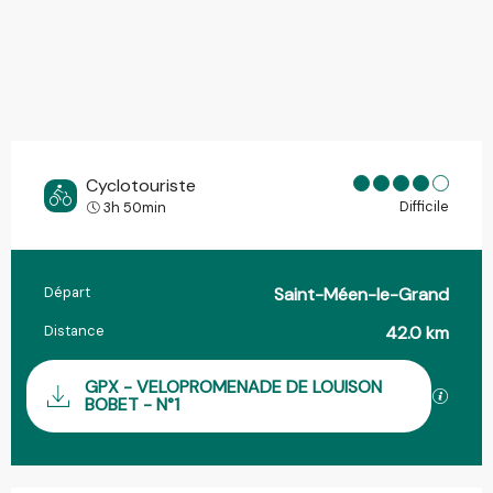
Cyclotouriste
Difficile
3h 50min
Départ
Saint-Méen-le-Grand
Informations pratiques
Distance
42.0 km
Documentation
GPX - VELOPROMENADE DE LOUISON
SECTIO
BOBET - N°1