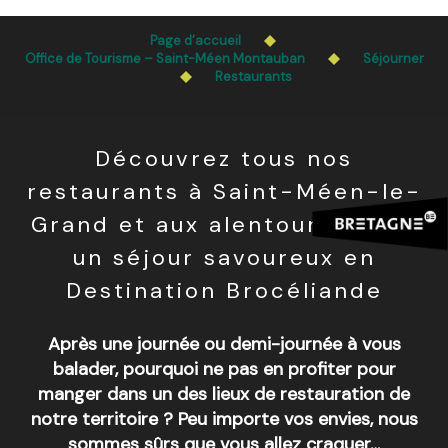
Aller
L’accès du public aux bois, massifs forestiers et landes
au
Page d’accueil
est interdit chaque jour de 21h à 5h en Ille-et-Vilaine et
contenu
Office de Tourisme – Saint-Méen Montauban
Séjourner
dans le Morbihan. L’accès reste autorisé de 5h à 21h.
Restaurants
principal
En savoir plus
Découvrez tous nos
restaurants à Saint-Méen-le-
Grand et aux alentours ! Pour
un séjour savoureux en
Destination Brocéliande
Après une journée ou demi-journée à vous
balader, pourquoi ne pas en profiter pour
manger dans un des lieux de restauration de
notre territoire ? Peu importe vos envies, nous
sommes sûrs que vous allez craquer…