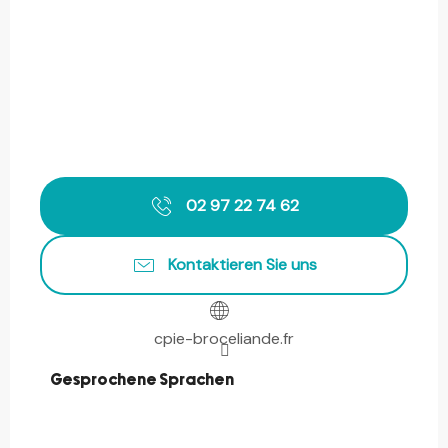
02 97 22 74 62
Kontaktieren Sie uns
cpie-broceliande.fr
Gesprochene Sprachen
Gesprochene Sprachen