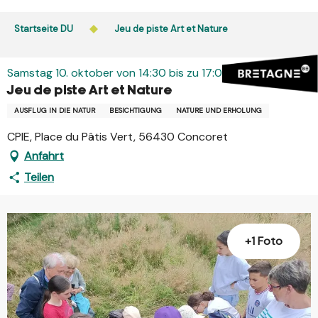
Aller
au
Startseite DU
Jeu de piste Art et Nature
contenu
principal
Samstag 10. oktober von 14:30 bis zu 17:00
Jeu de piste Art et Nature
AUSFLUG IN DIE NATUR
BESICHTIGUNG
NATURE UND ERHOLUNG
CPIE, Place du Pâtis Vert, 56430 Concoret
Anfahrt
Teilen
+1 Foto