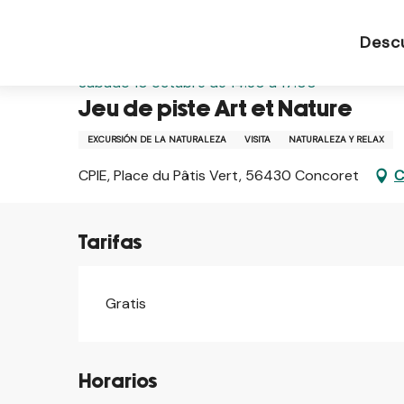
Aller
Página de inicio ES
Jeu de piste Art et Nature
au
Desc
contenu
principal
Sábado 10 octubre de 14:30 a 17:00
Jeu de piste Art et Nature
EXCURSIÓN DE LA NATURALEZA
VISITA
NATURALEZA Y RELAX
CPIE, Place du Pâtis Vert, 56430 Concoret
C
Tarifas
Gratis
Horarios