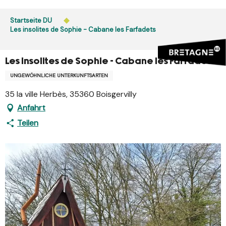
Aller
au
Startseite DU
contenu
Les insolites de Sophie - Cabane les Farfadets
principal
Les insolites de Sophie - Cabane les Farfadets
UNGEWÖHNLICHE UNTERKUNFTSARTEN
35 la ville Herbès, 35360 Boisgervilly
Anfahrt
Teilen