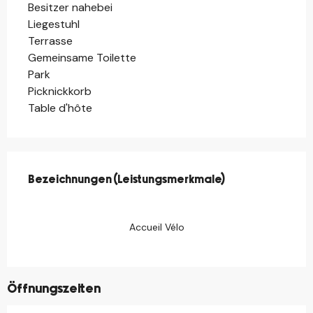
Besitzer nahebei
Liegestuhl
Terrasse
Gemeinsame Toilette
Park
Picknickkorb
Table d'hôte
Leistungensmöglichkeiten
Bezeichnungen (Leistungsmerkmale)
Bezeichnungen (Leistungsmerkmale)
Accueil Vélo
Öffnungszeiten