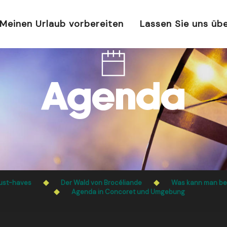
Meinen Urlaub vorbereiten
Lassen Sie uns üb
Agenda
ust-haves
Der Wald von Brocéliande
Was kann man be
Agenda in Concoret und Umgebung