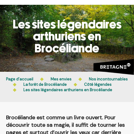
Aller
L’accès du public aux bois, massifs forestiers et landes
au
est interdit chaque jour de 21h à 5h en Ille-et-Vilaine et
contenu
dans le Morbihan. L’accès reste autorisé de 5h à 21h.
Les sites légendaires
principal
En savoir plus
arthuriens en
Brocéliande
Page d’accueil
Mes envies
Nos incontournables
La forêt de Brocéliande
Côté légendes
Les sites légendaires arthuriens en Brocéliande
Brocéliande est comme un livre ouvert. Pour
découvrir toute sa magie, il suffit de tourner les
pages et surtout d’ouvrir les yeux car derrière