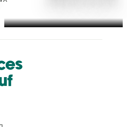
ces
uf