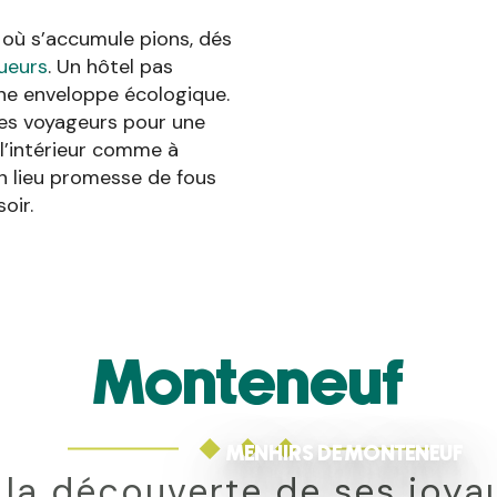
 où s’accumule pions, dés
ueurs
. Un hôtel pas
une enveloppe écologique.
 les voyageurs pour une
 l’intérieur comme à
Un lieu promesse de fous
oir.
Monteneuf
MENHIRS DE MONTENEUF
 la découverte de ses joya