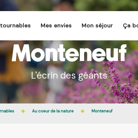
s est interdit chaque jour de 21h à 5h en Ille-et-Vilaine 
En savoir plus
tournables
Mes envies
Mon séjour
Ça b
Monteneuf
L'écrin des géants
rnables
Au coeur de la nature
Monteneuf