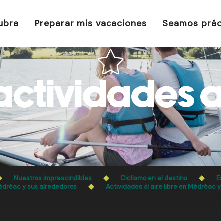
ubra
Preparar mis vacaciones
Seamos prác
ctividades al
Nuestros imprescindibles
Ciclismo en el destino
E
dréac y sus alrededores
Actividades al aire libre en Médréac 