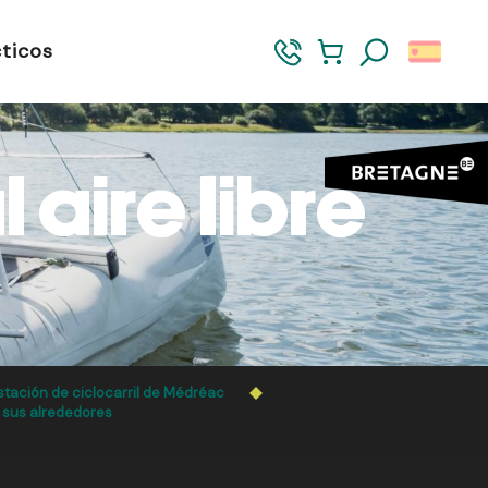
ticos
Buscar
 aire libre
stación de ciclocarril de Médréac
y sus alrededores