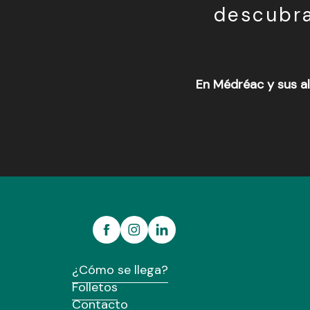
descubra
En Médréac y sus al
Gare vélo-rail de Médréac
Cycles Lecomte Dylan
Ferme équestre du Tréglodé
XT Cycles
Ferme équestre d'Arwen
Sur les traces du château du Roi Judicaël
¿Cómo se llega?
Folletos
Contacto