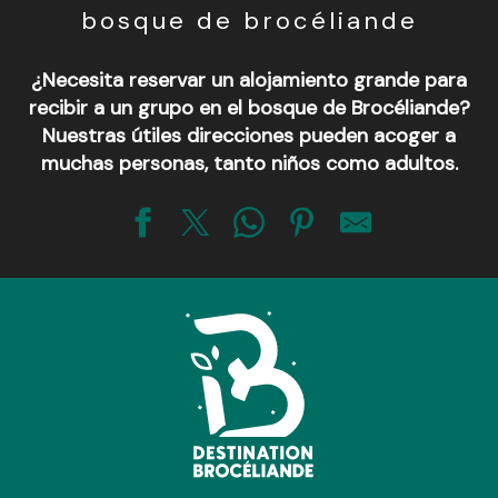
bosque de brocéliande
¿Necesita reservar un alojamiento grande para
recibir a un grupo en el bosque de Brocéliande?
Nuestras útiles direcciones pueden acoger a
muchas personas, tanto niños como adultos.
Gîte Logoden
Camping d'Aleth
Gîte Le Gardien de Brocéliande
Gîte La Brousse de Coganne - Parenthèse en Brocéliande
Gîte La Lorien de Brocéliande
Gîtes Maringotte (11 et 14 pers.)
Le Logis de Judicaël
Le Pont du Secret
Gîtes de Mme Martin