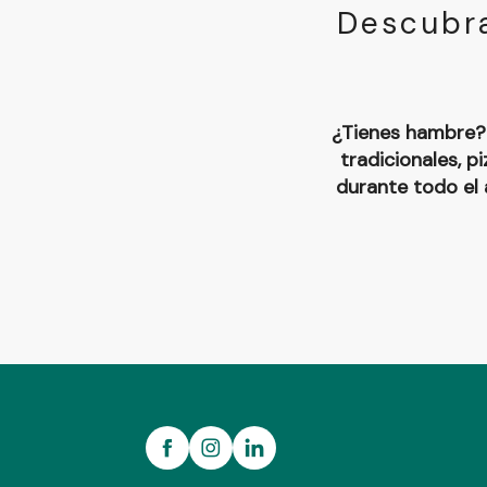
Descubra
¿Tienes hambre? 
tradicionales, p
durante todo el 
Ferme Graines de vie
GAEC Lait Berbis
Crêperie Caro
La Grange Paysanne de L'Oust
Restaurant A l'Orée de la Forêt