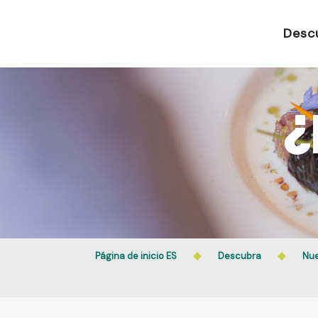
Aller
au
Desc
contenu
principal
¿
Página de inicio ES
Descubra
Nue