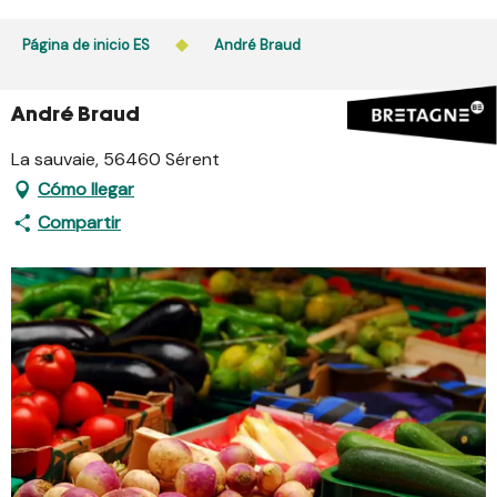
Aller
au
Página de inicio ES
André Braud
contenu
principal
André Braud
La sauvaie, 56460 Sérent
Cómo llegar
Compartir