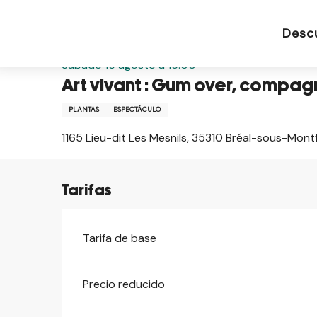
Aller
Página de inicio ES
Art vivant : Gum over, compag
au
Desc
contenu
principal
Sábado 15 agosto a 16:00
Art vivant : Gum over, compag
PLANTAS
ESPECTÁCULO
1165 Lieu-dit Les Mesnils, 35310 Bréal-sous-Mont
Tarifas
Tarifa de base
Precio reducido