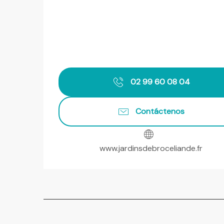
02 99 60 08 04
Contáctenos
www.jardinsdebroceliande.fr