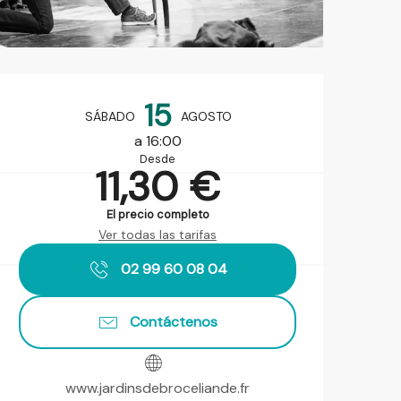
Horarios y datos de contact
15
SÁBADO
AGOSTO
a 16:00
Desde
11,30 €
El precio completo
Ver todas las tarifas
02 99 60 08 04
Contáctenos
www.jardinsdebroceliande.fr