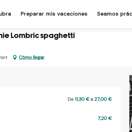
nie Lombric spaghetti
ubra
Preparar mis vacaciones
Seamos prác
nie Lombric spaghetti
fort
Cómo llegar
De
11,30 €
a
27,00 €
7,20 €