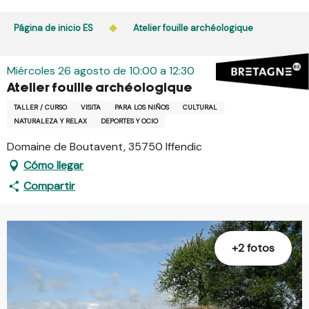
Aller
au
Página de inicio ES
Atelier fouille archéologique
contenu
principal
Miércoles 26 agosto de 10:00 a 12:30
Atelier fouille archéologique
TALLER / CURSO
VISITA
PARA LOS NIÑOS
CULTURAL
NATURALEZA Y RELAX
DEPORTES Y OCIO
Domaine de Boutavent, 35750 Iffendic
Cómo llegar
Compartir
+2 fotos