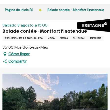
Aller
au
Página de inicio ES
Balade contée - Montfort l'Inatendue
contenu
principal
Sábado 8 agosto a 15:00
Balade contée - Montfort l'Inatendue
EXCURSIÓN DE LA NATURALEZA
VISITA
POESÍA
CULTURAL
INSÓLITO
35160 Montfort-sur-Meu
Cómo llegar
Compartir