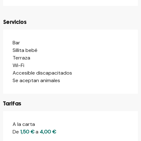
Servicios
Bar
Sillita bebé
Terraza
Wi-Fi
Accesible discapacitados
Se aceptan animales
Tarifas
A la carta
Tarifas 2026
De
1,50 €
a
4,00 €