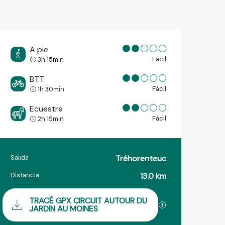
A pie
Fácil
3h 15min
BTT
Fácil
1h 30min
Ecuestre
Fácil
2h 15min
Salida
Tréhorenteuc
Información práctica
Distancia
13.0 km
Documentación
TRACÉ GPX CIRCUIT AUTOUR DU
Los archivos GPX
JARDIN AU MOINES