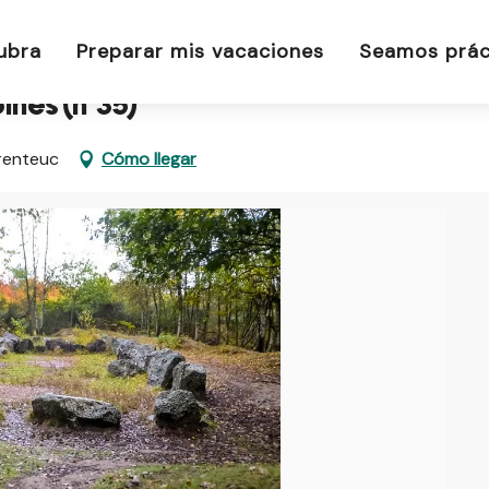
oines (n°35)
ubra
Preparar mis vacaciones
Seamos prác
ines (n°35)
orenteuc
Cómo llegar