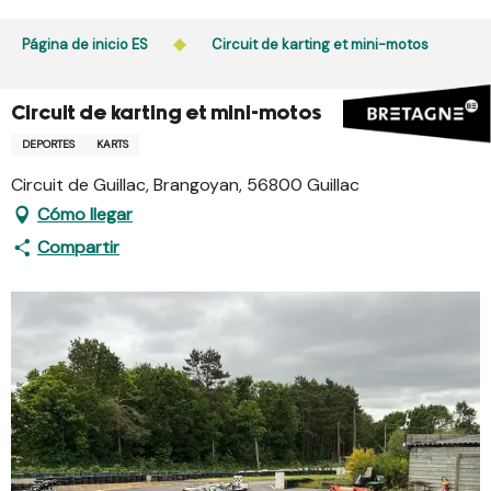
Aller
au
Página de inicio ES
Circuit de karting et mini-motos
contenu
principal
Circuit de karting et mini-motos
DEPORTES
KARTS
Circuit de Guillac, Brangoyan, 56800 Guillac
Cómo llegar
Compartir