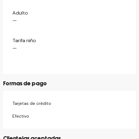
Adulto
Tarifas 2026
—
Tarifa niño
—
Formas de pago
Tarjetas de crédito
Efectivo
Clientelas aceptadas