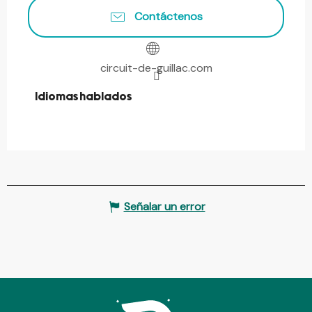
Contáctenos
circuit-de-guillac.com
Idiomas hablados
Idiomas hablados
Señalar un error