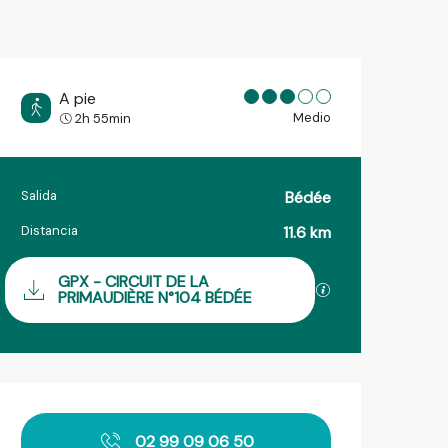
A pie
Medio
2h 55min
Salida
Bédée
Información práctica
Distancia
11.6 km
Documentación
GPX - CIRCUIT DE LA
Los archivos GPX
PRIMAUDIÈRE N°104 BÉDÉE
Horarios y datos de contact
02 99 09 06 50