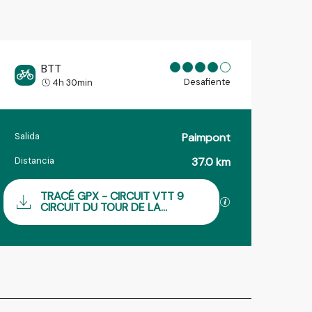
BTT
Desafiente
4h 30min
Salida
Paimpont
Información práctica
Distancia
37.0 km
Documentación
TRACÉ GPX - CIRCUIT VTT 9
Los archivos GPX
CIRCUIT DU TOUR DE LA...