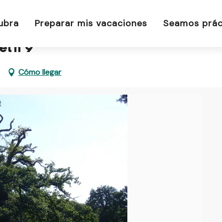
orêt n°9
ubra
Preparar mis vacaciones
Seamos prác
êt n°9
Cómo llegar