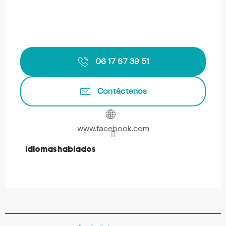
06 17 67 39 51
Contáctenos
www.facebook.com
Idiomas hablados
Idiomas hablados