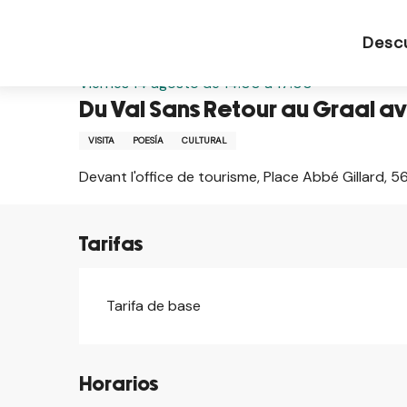
Aller
Página de inicio ES
Du Val Sans Retour au Graal 
au
Desc
contenu
principal
Viernes 14 agosto de 14:00 a 17:00
Du Val Sans Retour au Graal a
VISITA
POESÍA
CULTURAL
Devant l'office de tourisme, Place Abbé Gillard,
Tarifas
Tarifa de base
Horarios