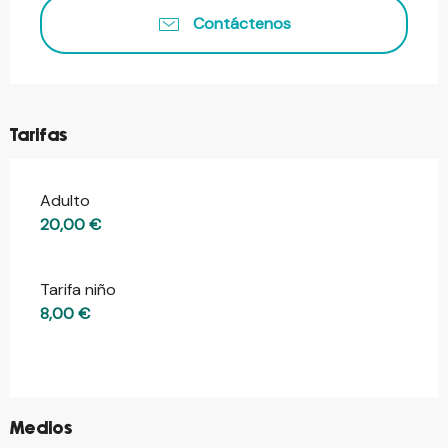
Contáctenos
Tarifas
Adulto
Tarifas 2026
20,00 €
Tarifa niño
8,00 €
©
Medios
©