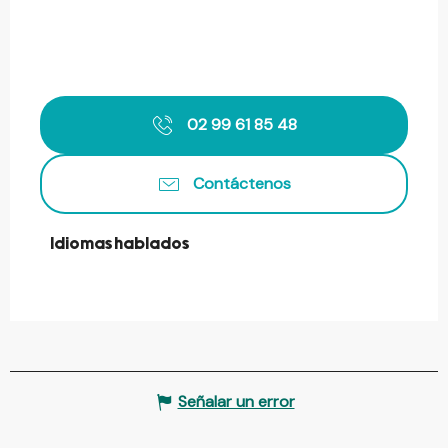
02 99 61 85 48
Contáctenos
Idiomas hablados
Idiomas hablados
Señalar un error