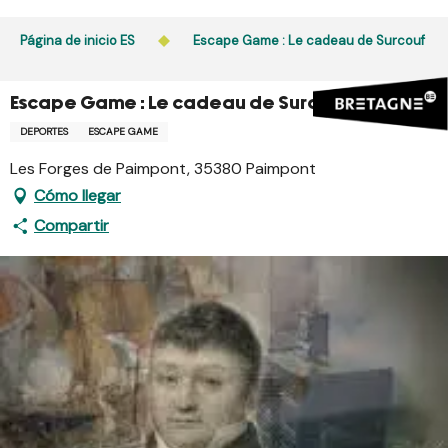
Aller
au
Página de inicio ES
Escape Game : Le cadeau de Surcouf
contenu
principal
Escape Game : Le cadeau de Surcouf
DEPORTES
ESCAPE GAME
Les Forges de Paimpont, 35380 Paimpont
Cómo llegar
Compartir