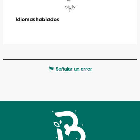
bit.ly
Idiomas hablados
Idiomas hablados
Señalar un error