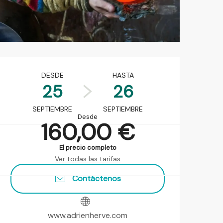
Horarios y datos de contact
DESDE
HASTA
25
26
SEPTIEMBRE
SEPTIEMBRE
Desde
160,00 €
El precio completo
Ver todas las tarifas
Contáctenos
www.adrienherve.com