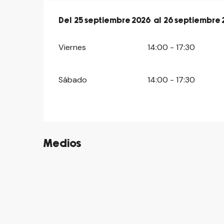
Del
Del
25 septiembre 2026
25 septiembre 2026
al
al
26 septiembre 
26 septiembre 
Viernes
14:00 - 17:30
Sábado
14:00 - 17:30
Medios
©
©
©