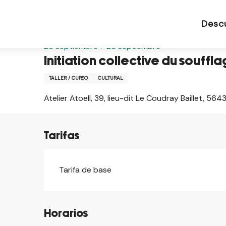
Aller
Página de inicio ES
Initiation collective du souffla
au
Desc
contenu
principal
25 septiembre > 26 septiembre
Initiation collective du souffla
TALLER / CURSO
CULTURAL
Atelier Atoell, 39, lieu-dit Le Coudray Baillet, 5
Tarifas
Tarifa de base
Horarios