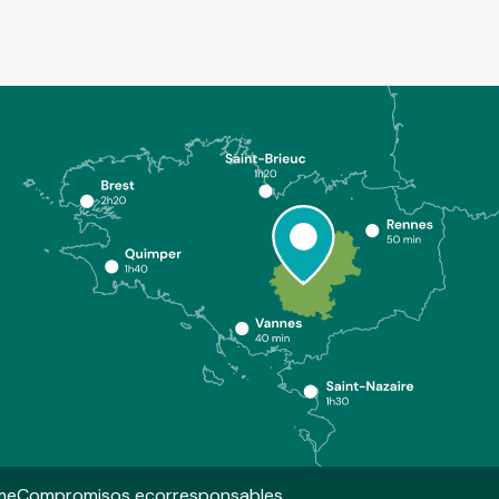
me
Compromisos ecorresponsables