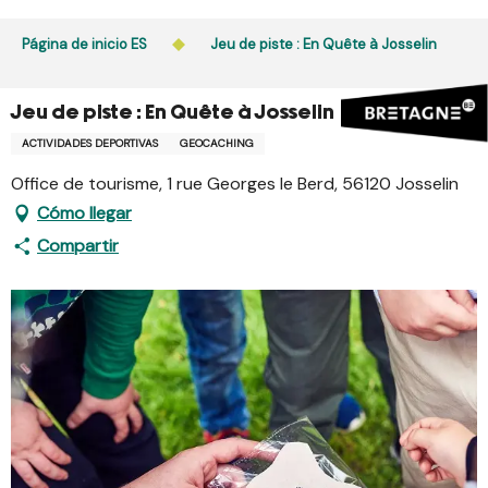
Aller
au
Página de inicio ES
Jeu de piste : En Quête à Josselin
contenu
principal
Jeu de piste : En Quête à Josselin
ACTIVIDADES DEPORTIVAS
GEOCACHING
Office de tourisme, 1 rue Georges le Berd, 56120 Josselin
Cómo llegar
Compartir