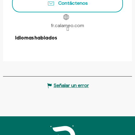
Contáctenos
fr.calameo.com
Idiomas hablados
Idiomas hablados
Señalar un error