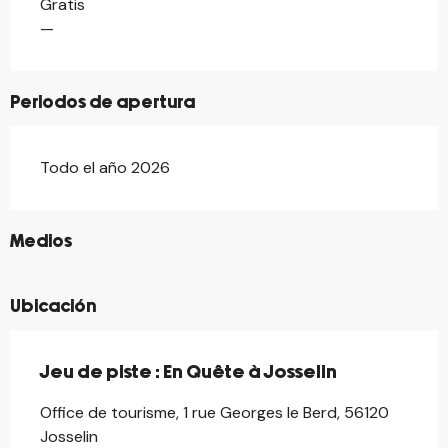
Gratis
Tarifas 2026
—
Periodos de apertura
Todo el año 2026
©
Medios
Ubicación
Jeu de piste : En Quête à Josselin
Office de tourisme, 1 rue Georges le Berd, 56120
Josselin