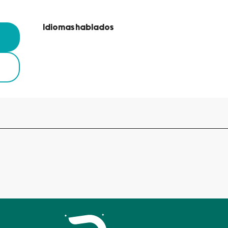
Idiomas hablados
Idiomas hablados