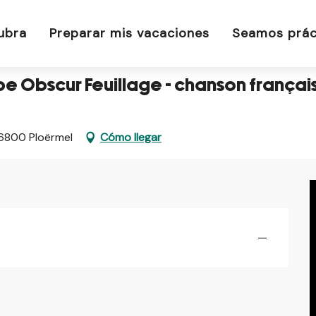
upe Obscur Feuillage - chanson française explosive
ubra
Preparar mis vacaciones
Seamos prác
pe Obscur Feuillage - chanson françai
 56800 Ploërmel
Cómo llegar
—