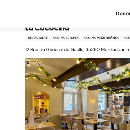
Aller
Página de inicio ES
La Cococina
au
Desc
contenu
principal
La Cococina
RESTAURANTE
COCINA EUROPEA
COCINA MEDITERRÁNEA
COC
12 Rue du Général de Gaulle, 35360 Montauban-