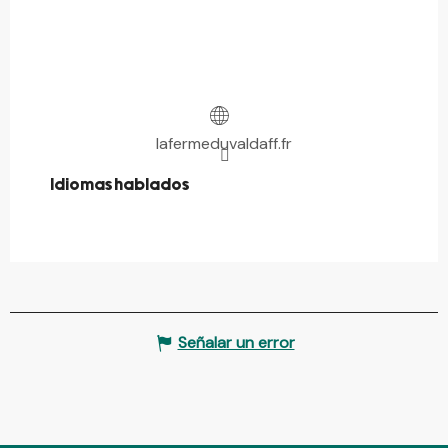
lafermeduvaldaff.fr
Idiomas hablados
Idiomas hablados
Señalar un error