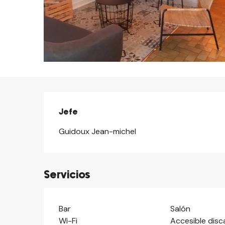
Jefe
Jefe
Guidoux Jean-michel
Servicios
Bar
Salón
Wi-Fi
Accesible dis