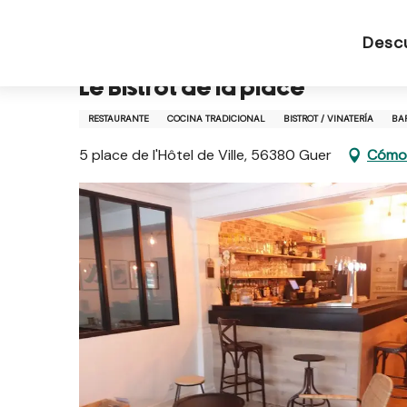
Aller
Página de inicio ES
Le Bistrot de la place
au
Desc
contenu
principal
Le Bistrot de la place
RESTAURANTE
COCINA TRADICIONAL
BISTROT / VINATERÍA
BA
5 place de l'Hôtel de Ville, 56380 Guer
Cómo 