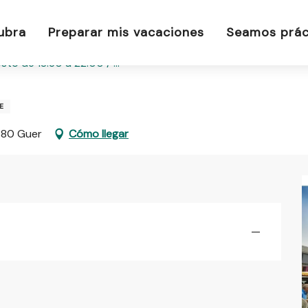
ubra
Preparar mis vacaciones
Seamos prác
to de 18:30 a 22:00 / ...
E
6380 Guer
Cómo llegar
—