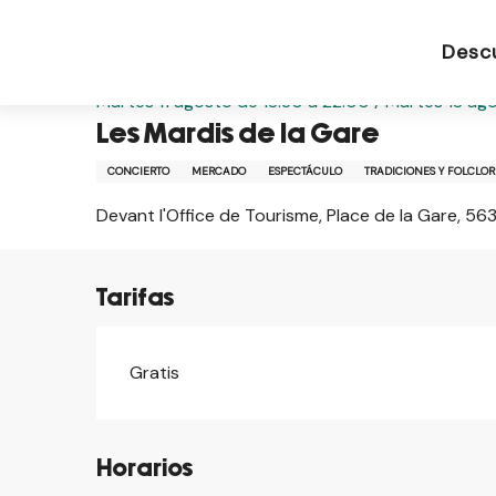
Aller
Página de inicio ES
Les Mardis de la Gare
au
Desc
contenu
principal
Martes 11 agosto de 18:30 a 22:00 / Martes 18 agos
Les Mardis de la Gare
CONCIERTO
MERCADO
ESPECTÁCULO
TRADICIONES Y FOLCLOR
Devant l'Office de Tourisme, Place de la Gare, 5
Tarifas
Gratis
Horarios