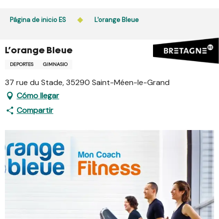
Aller
au
Página de inicio ES
L'orange Bleue
contenu
principal
L'orange Bleue
DEPORTES
GIMNASIO
37 rue du Stade, 35290 Saint-Méen-le-Grand
Cómo llegar
Compartir