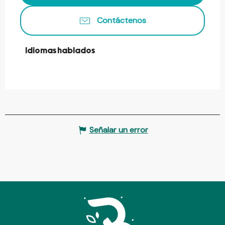
Contáctenos
Idiomas hablados
Idiomas hablados
Señalar un error