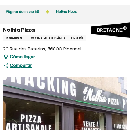
Aller
au
Página de inicio ES
Nolhia Pizza
contenu
principal
Nolhia Pizza
RESTAURANTE
COCINA MEDITERRÁNEA
PIZZERÍA
20 Rue des Patarins, 56800 Ploërmel
Cómo llegar
Compartir